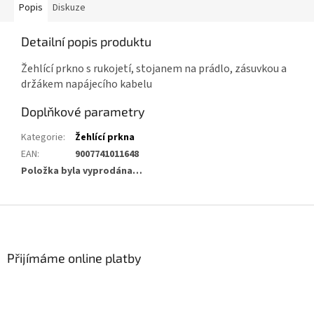
Popis
Diskuze
Detailní popis produktu
Žehlící prkno s rukojetí, stojanem na prádlo, zásuvkou a
držákem napájecího kabelu
Doplňkové parametry
Kategorie
:
Žehlící prkna
EAN
:
9007741011648
Položka byla vyprodána…
Z
á
p
a
Přijímáme online platby
t
í