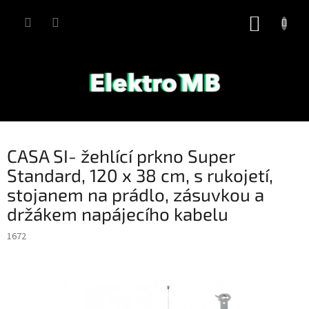
Přejít
na
NÁKUP
obsah
KOŠÍK
CASA SI- žehlící prkno Super
Standard, 120 x 38 cm, s rukojetí,
stojanem na prádlo, zásuvkou a
držákem napájecího kabelu
1672