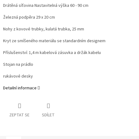
Drátěná síťovina Nastavitelná výška 60 - 90 cm
Železná podpěra 29 x 20 cm
Nohy z kovové trubky, kulatá trubka, 25 mm
Kryt ze smíšeného materiálu se standardním designem
Příslušenství: 1,4 m kabelová zásuvka a držák kabelu
Stojan na prádlo
rukávové desky
Detailní informace
ZEPTAT SE
SDÍLET