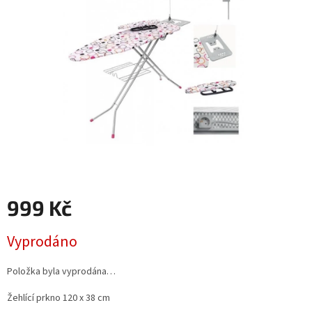
999 Kč
Měrná
Vyprodáno
cena:
Položka byla vyprodána…
Žehlící prkno 120 x 38 cm