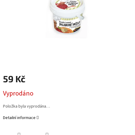
59 Kč
Měrná
Vyprodáno
cena:
Položka byla vyprodána…
Detailní informace