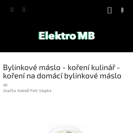
Přejít
na
NÁKUP
obsah
KOŠÍK
Bylinkové máslo - koření kulinář -
koření na domácí bylinkové máslo
40-
Značka:
Kulinář Petr Stupka