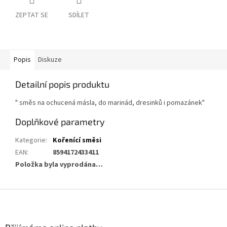
ZEPTAT SE
SDÍLET
Popis
Diskuze
Detailní popis produktu
" směs na ochucená másla, do marinád, dresinků i pomazánek"
Doplňkové parametry
Kategorie
:
Kořenící směsi
EAN
:
8594172433411
Položka byla vyprodána…
Z
á
p