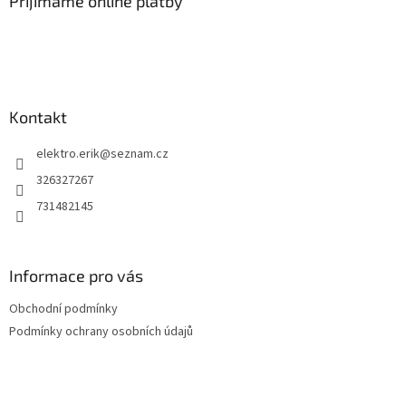
a
Přijímáme online platby
t
í
Kontakt
elektro.erik
@
seznam.cz
326327267
731482145
Informace pro vás
Obchodní podmínky
Podmínky ochrany osobních údajů