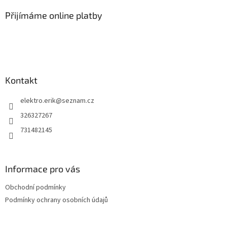
p
a
Přijímáme online platby
t
í
Kontakt
elektro.erik
@
seznam.cz
326327267
731482145
Informace pro vás
Obchodní podmínky
Podmínky ochrany osobních údajů