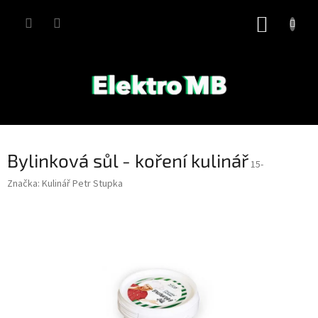
Přejít
na
NÁKUP
obsah
KOŠÍK
Bylinková sůl - koření kulinář
15-
Značka:
Kulinář Petr Stupka