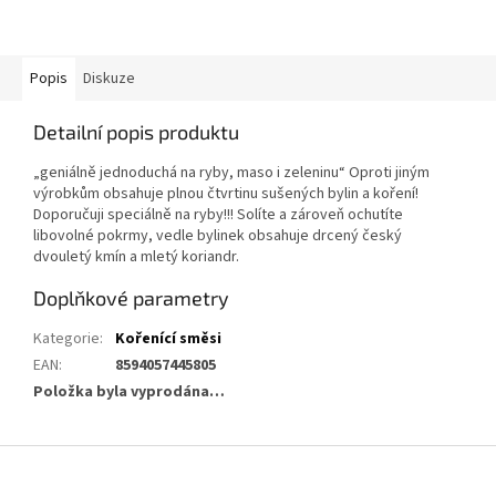
Popis
Diskuze
Detailní popis produktu
„geniálně jednoduchá na ryby, maso i zeleninu“ Oproti jiným
výrobkům obsahuje plnou čtvrtinu sušených bylin a koření!
Doporučuji speciálně na ryby!!! Solíte a zároveň ochutíte
libovolné pokrmy, vedle bylinek obsahuje drcený český
dvouletý kmín a mletý koriandr.
Doplňkové parametry
Kategorie
:
Kořenící směsi
EAN
:
8594057445805
Položka byla vyprodána…
Z
á