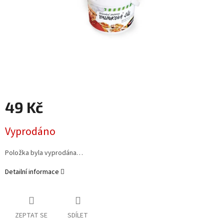
49 Kč
Měrná
Vyprodáno
cena:
Položka byla vyprodána…
Detailní informace
ZEPTAT SE
SDÍLET