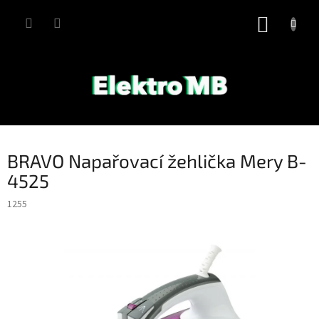
Přejít
na
NÁKUP
obsah
KOŠÍK
BRAVO Napařovací žehlička Mery B-
4525
1255