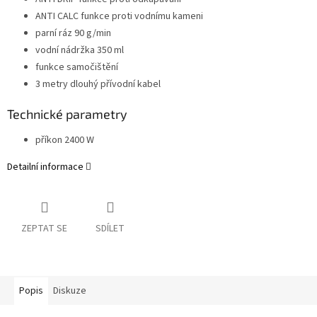
ANTI CALC funkce proti vodnímu kameni
parní ráz 90 g/min
vodní nádržka 350 ml
funkce samočištění
3 metry dlouhý přívodní kabel
Technické parametry
příkon 2400 W
Detailní informace
ZEPTAT SE
SDÍLET
Popis
Diskuze