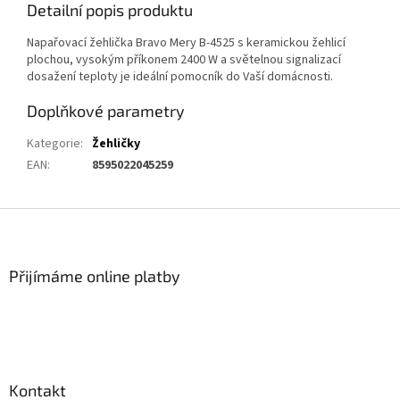
Detailní popis produktu
Napařovací žehlička Bravo Mery B-4525 s keramickou žehlicí
plochou, vysokým příkonem 2400 W a světelnou signalizací
dosažení teploty je ideální pomocník do Vaší domácnosti.
Doplňkové parametry
Kategorie
:
Žehličky
EAN
:
8595022045259
Z
á
p
a
Přijímáme online platby
t
í
Kontakt