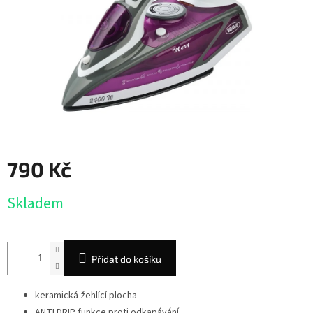
790 Kč
Měrná
Skladem
cena:
Přidat do košíku
keramická žehlící plocha
ANTI DRIP funkce proti odkapávání