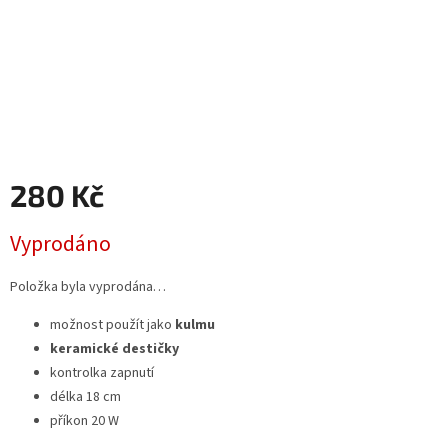
280 Kč
Měrná
Vyprodáno
cena:
Položka byla vyprodána…
možnost použít jako
kulmu
keramické destičky
kontrolka zapnutí
délka 18 cm
příkon 20 W