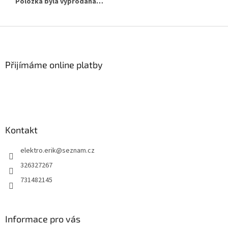
Položka byla vyprodána…
Z
á
p
a
Přijímáme online platby
t
í
Kontakt
elektro.erik
@
seznam.cz
326327267
731482145
Informace pro vás