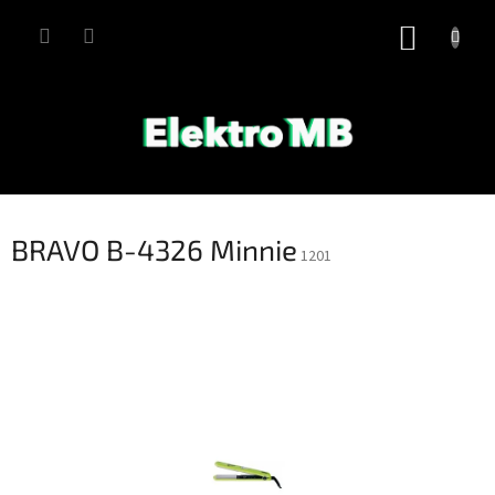
Přejít
na
NÁKUP
obsah
KOŠÍK
BRAVO B-4326 Minnie
1201