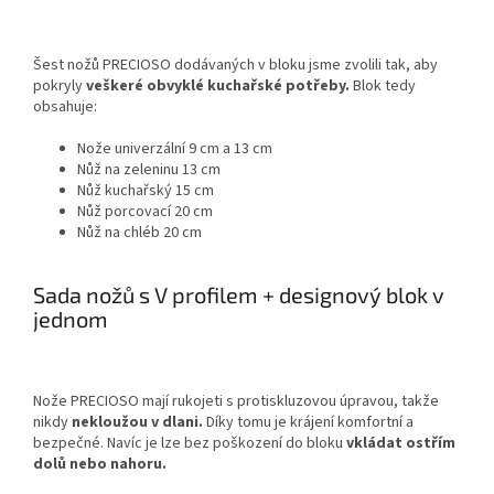
Šest nožů PRECIOSO dodávaných v bloku jsme zvolili tak, aby
pokryly
veškeré obvyklé kuchařské potřeby.
Blok tedy
obsahuje:
Nože univerzální 9 cm a 13 cm
Nůž na zeleninu 13 cm
Nůž kuchařský 15 cm
Nůž porcovací 20 cm
Nůž na chléb 20 cm
Sada nožů s V profilem + designový blok v
jednom
Nože PRECIOSO mají rukojeti s protiskluzovou úpravou, takže
nikdy
nekloužou v dlani.
Díky tomu je krájení komfortní a
bezpečné. Navíc je lze bez poškození do bloku
vkládat ostřím
dolů nebo nahoru.