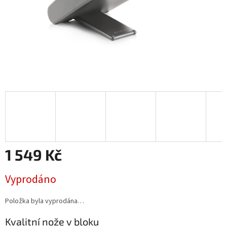
1 549 Kč
Měrná
Vyprodáno
cena:
Položka byla vyprodána…
Kvalitní nože v bloku