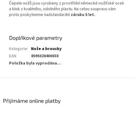
Čepele nožů jsou vyrobeny z prvotřídní německé nožířské oceli
a blok z kvalitního, odolného plastu. Na celou soupravu vám
proto poskytneme nadstandardní
záruku 5 let.
Doplňkové parametry
Kategorie
:
Nože a brousky
EAN
:
8595028400038
Položka byla vyprodána…
Z
á
p
a
Přijímáme online platby
t
í