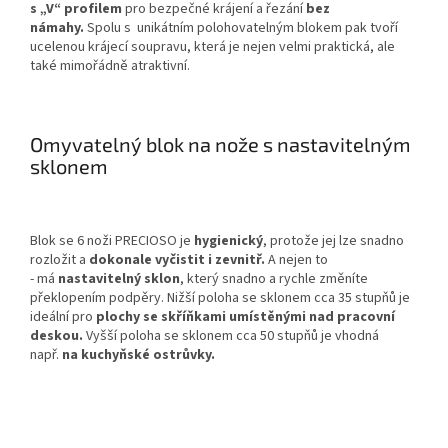
s „V“ profilem
pro bezpečné krájení a řezání
bez
námahy.
Spolu s unikátním polohovatelným blokem pak tvoří
ucelenou krájecí soupravu, která je nejen velmi praktická, ale
také mimořádně atraktivní.
Omyvatelný blok na nože s nastavitelným
sklonem
Blok se 6 noži PRECIOSO je
hygienický
, protože jej lze snadno
rozložit a
dokonale vyčistit i zevnitř.
A nejen to
- má
nastavitelný sklon
, který snadno a rychle změníte
překlopením podpěry. Nižší poloha se sklonem cca 35 stupňů je
ideální pro
plochy se skříňkami umístěnými nad pracovní
deskou.
Vyšší poloha se sklonem cca 50 stupňů je vhodná
např.
na kuchyňské ostrůvky.