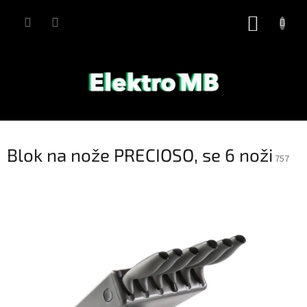
Přejít
na
NÁKUP
obsah
KOŠÍK
Blok na nože PRECIOSO, se 6 noži
757