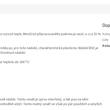
Dop
i a rozvod tepla. Množství připravovaného pokrmu je navíc o cca 25 %
Kate
EAN
:
Polo
obku je, pro toto nádobí, charakteristická plasticita. Nádobí BSE je
 životnost nádobí.
e teplotu do 200 °C!
 vně nádob. Tento smalt je zprvu otevřený, a tak jsou na něm
 pohodlně umýt. Tento matný smalt se však po pár použitích a umytích