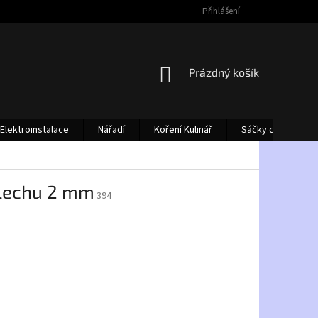
Přihlášení
NÁKUPNÍ
Prázdný košík
KOŠÍK
Elektroinstalace
Nářadí
Koření Kulinář
Sáčky do vysava
plechu 2 mm
394