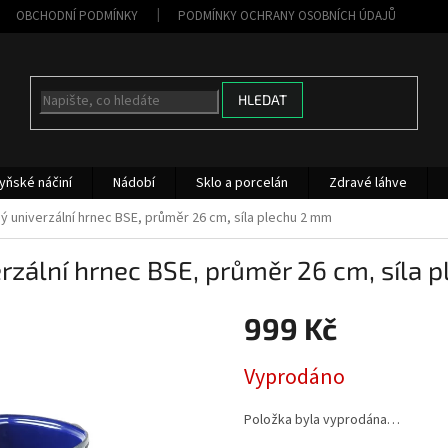
OBCHODNÍ PODMÍNKY
PODMÍNKY OCHRANY OSOBNÍCH ÚDAJŮ
HLEDAT
yňské náčiní
Nádobí
Sklo a porcelán
Zdravé láhve
ý univerzální hrnec BSE, průměr 26 cm, síla plechu 2 mm
rzální hrnec BSE, průměr 26 cm, síla 
999 Kč
Měrná
Vyprodáno
cena:
Položka byla vyprodána…