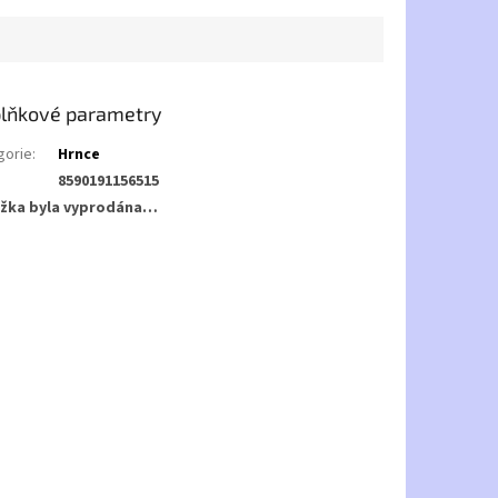
lňkové parametry
gorie
:
Hrnce
8590191156515
žka byla vyprodána…