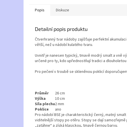
Popis
Diskuze
Detailní popis produktu
Čtverhranný tvar nádoby zajišťuje perfektní akumulac
větší, než u nádobí kulatého tvaru.
Uvnitř je nanesen typický, tmavě modrý smalt a vně výr
určené pro ty, kdo upřednostňují tradici a dlouholetou
Pro pečení v troubě se skleněnou poklicí doporučujem
Průměr
26 cm
Výška
10 cm
Síla plechu
2 mm
Poklice
ano
Pro nádobí BSE je charakteristický černý, matný smalt
viditelnější stopy po otěru. Stopy se dají samozřejmě
„zatáhne“ a získá klasickou, tmavě černou barvu.