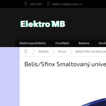
Přejít
326327267
elektro.erik@seznam.cz
na
obsah
Elektrospotřebiče
Osvětlení
Baterie
Kuch
Domů
Nádobí
Hrnce
Belis/Sfinx Smaltovan
Belis/Sfinx Smaltovaný unive