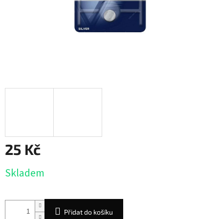
25 Kč
Měrná
Skladem
cena:
Přidat do košíku