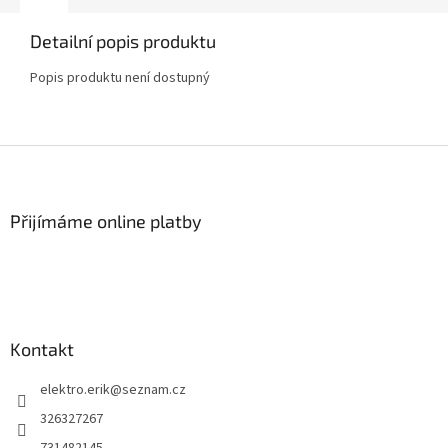
Detailní popis produktu
Popis produktu není dostupný
Z
á
p
a
Přijímáme online platby
t
í
Kontakt
elektro.erik
@
seznam.cz
326327267