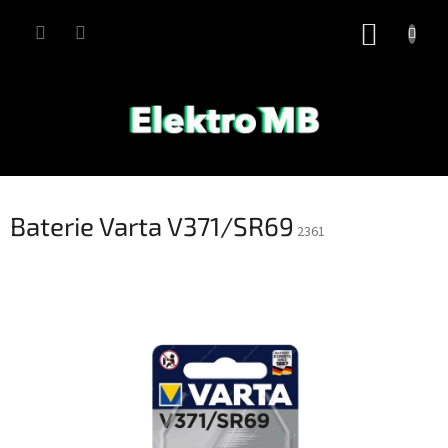
Přejít
na
NÁKUP
obsah
KOŠÍK
Baterie Varta V371/SR69
2361