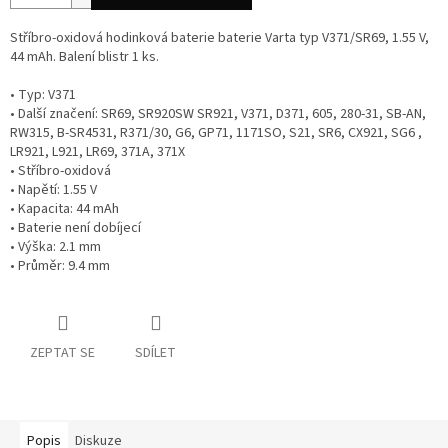
Stříbro-oxidová hodinková baterie baterie Varta typ V371/SR69, 1.55 V,
44 mAh. Balení blistr 1 ks.
• Typ: V371
• Další značení: SR69, SR920SW SR921, V371, D371, 605, 280-31, SB-AN,
RW315, B-SR4531, R371/30, G6, GP71, 1171SO, S21, SR6, CX921, SG6 ,
LR921, L921, LR69, 371A, 371X
• Stříbro-oxidová
• Napětí: 1.55 V
• Kapacita: 44 mAh
• Baterie není dobíjecí
• Výška: 2.1 mm
• Průměr: 9.4 mm
ZEPTAT SE
SDÍLET
Popis
Diskuze