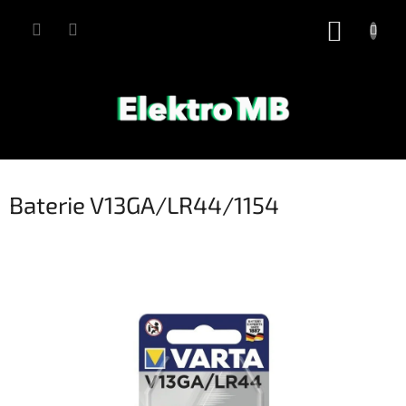
Přejít
na
NÁKUP
obsah
KOŠÍK
Baterie V13GA/LR44/1154