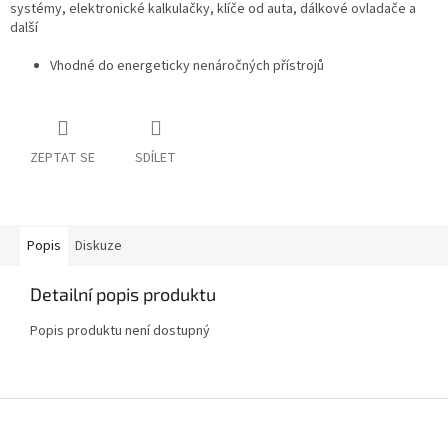
systémy, elektronické kalkulačky, klíče od auta, dálkové ovladače a
další
Vhodné do energeticky nenáročných přístrojů
ZEPTAT SE
SDÍLET
Popis
Diskuze
Detailní popis produktu
Popis produktu není dostupný
Z
á