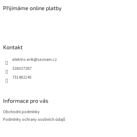
p
a
Přijímáme online platby
t
í
Kontakt
elektro.erik
@
seznam.cz
326327267
731482145
Informace pro vás
Obchodní podmínky
Podmínky ochrany osobních údajů