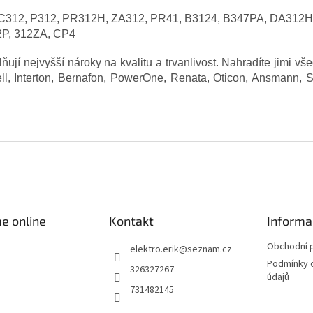
AC312, P312, PR312H, ZA312, PR41, B3124, B347PA, DA312
P, 312ZA, CP4
ují nejvyšší nároky na kvalitu a trvanlivost. Nahradíte jimi vše
l, Interton, Bernafon, PowerOne, Renata, Oticon, Ansmann, So
e online
Kontakt
Informa
Obchodní 
elektro.erik
@
seznam.cz
Podmínky 
326327267
údajů
731482145