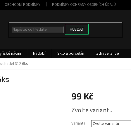
OBCHODNÍ PODMÍNKY
PODMÍNKY OCHRANY OSOBNÍCH ÚDAJŮ
HLEDAT
yňské náčiní
Nádobí
Sklo a porcelán
Zdravé láhve
ouchadel 312 6ks
6ks
99 Kč
Měrná
Zvolte variantu
cena:
Varianta