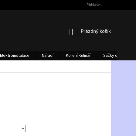
Přihlášení
NÁKUPNÍ
Prázdný košík
KOŠÍK
Elektroinstalace
Nářadí
Koření Kulinář
Sáčky do vysava