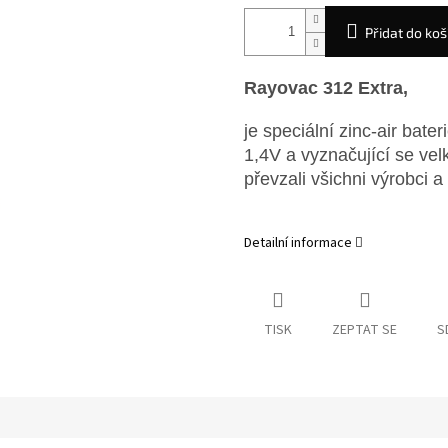
Přidat do koš
Rayovac 312 Extra,
je speciální zinc-air bate
1,4V a vyznačující se ve
převzali všichni výrobci a
nálepku
Detailní informace
TISK
ZEPTAT SE
S