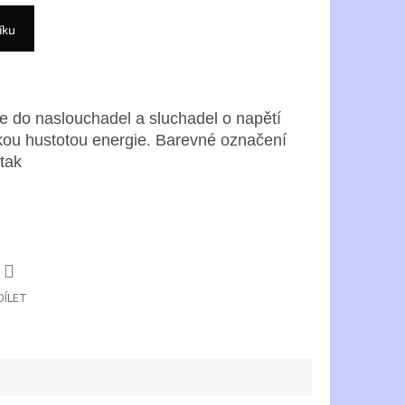
íku
rie do naslouchadel a sluchadel o napětí
lkou hustotou energie. Barevné označení
 tak
model 312 má na sobě vždy hnědou
DÍLET