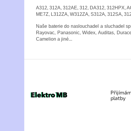
A312, 312A, 312AE, 312, DA312, 312HPX, 
ME7Z, L312ZA, W312ZA, S312A, 312SA, 312
Naše baterie do naslouchadel a sluchadel splň
Rayovac, Panasonic, Widex, Auditas, Duracel
Camelion a jiné...
Z
á
p
a
t
Přijímám
í
platby