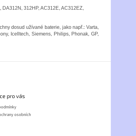
H, DA312N, 312HP, AC312E, AC312EZ,
chny dosud užívané baterie, jako např.: Varta,
ny, Icelltech, Siemens, Philips, Phonak, GP,
ce pro vás
podmínky
ochrany osobních