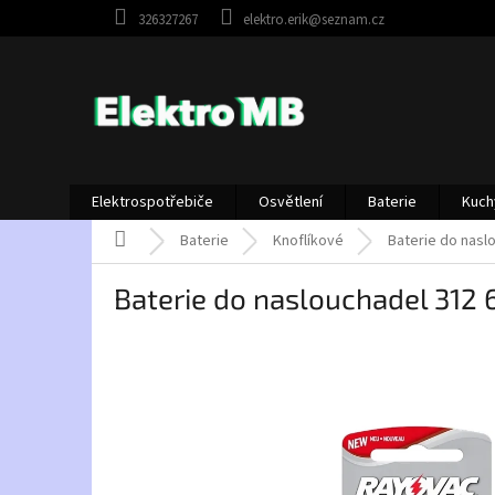
Přejít
326327267
elektro.erik@seznam.cz
na
obsah
Elektrospotřebiče
Osvětlení
Baterie
Kuch
Domů
Baterie
Knoflíkové
Baterie do nasl
Baterie do naslouchadel 312 