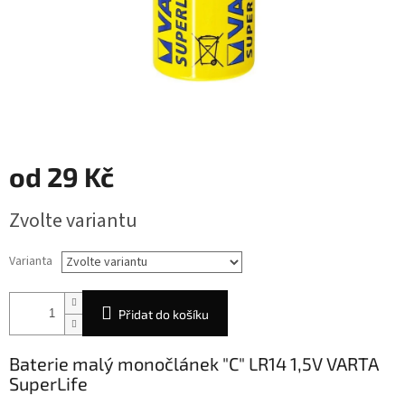
od
29 Kč
Měrná
Zvolte variantu
cena:
Varianta
Přidat do košíku
Baterie malý monočlánek "C" LR14 1,5V VARTA
SuperLife