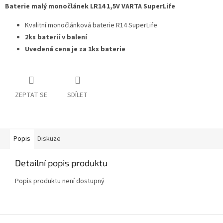
Baterie malý monočlánek LR14 1,5V VARTA SuperLife
Kvalitní monočlánková baterie R14 SuperLife
2ks baterií v balení
Uvedená cena je za 1ks baterie
ZEPTAT SE
SDÍLET
Popis
Diskuze
Detailní popis produktu
Popis produktu není dostupný
Z