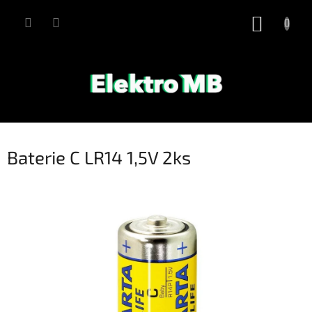
Přejít
na
NÁKUP
obsah
KOŠÍK
Baterie C LR14 1,5V 2ks