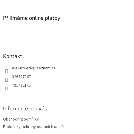
á
p
a
Přijímáme online platby
t
í
Kontakt
elektro.erik
@
seznam.cz
326327267
731482145
Informace pro vás
Obchodní podmínky
Podmínky ochrany osobních údajů