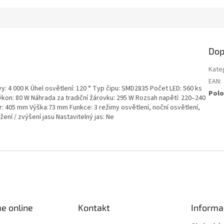
Dop
Kate
EAN
:
y: 4 000 K Úhel osvětlení: 120 ° Typ čipu: SMD2835 Počet LED: 560 ks
Polo
Výkon: 80 W Náhrada za tradiční žárovku: 295 W Rozsah napětí: 220–240
ěr: 405 mm Výška:73 mm Funkce: 3 režimy osvětlení, noční osvětlení,
ení / zvýšení jasu Nastavitelný jas: Ne
e online
Kontakt
Informa