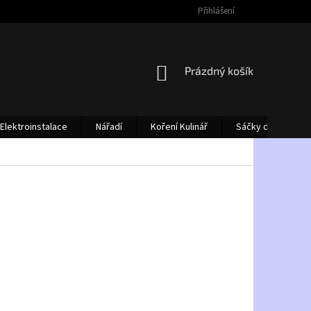
Přihlášení
NÁKUPNÍ
Prázdný košík
KOŠÍK
Elektroinstalace
Nářadí
Koření Kulinář
Sáčky do vysava