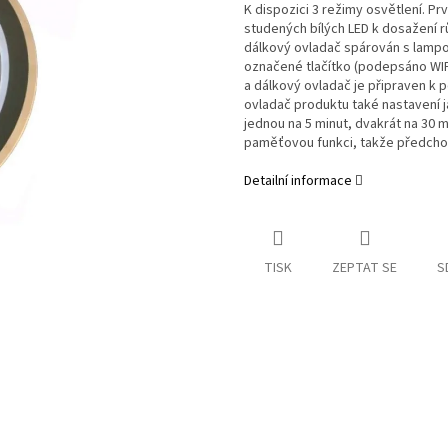
K dispozici 3 režimy osvětlení. Pr
studených bílých LED k dosažení 
dálkový ovladač spárován s lampo
označené tlačítko (podepsáno WIFI
a dálkový ovladač je připraven k 
ovladač produktu také nastavení j
jednou na 5 minut, dvakrát na 30 m
paměťovou funkci, takže předchozí
Detailní informace
TISK
ZEPTAT SE
S