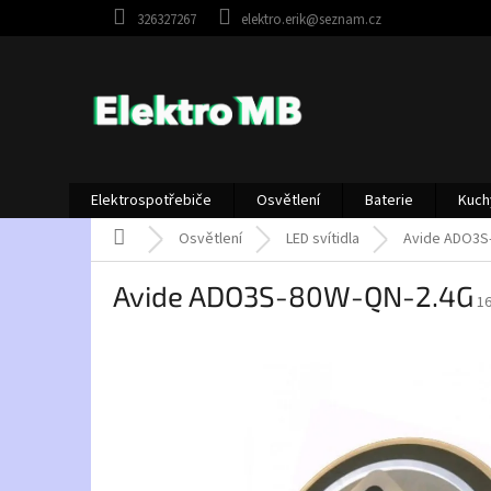
Přejít
326327267
elektro.erik@seznam.cz
na
obsah
Elektrospotřebiče
Osvětlení
Baterie
Kuch
Domů
Osvětlení
LED svítidla
Avide ADO3S
Avide ADO3S-80W-QN-2.4G
1