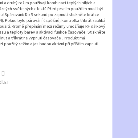
vní a druhý režim používají kombinaci teplých bílých a
různých světelných efektů Před prvním použitím musí být
u! Spárování: Do 5 sekund po zapnutí stiskněte krátce
). Pokud bylo párování úspěšné, kontrolka třikrát zabliká
použití. Kromě přepínání mezi režimy umožňuje RF dálkový
asu a teploty barev a aktivaci funkce časovače: Stiskněte
inut a třikrát na vypnutí časovače . Produkt má
 použitý režim a jas budou aktivní při příštím zapnutí.
DÍLET