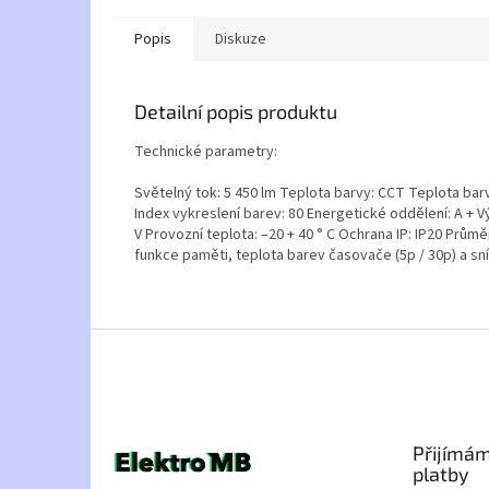
Popis
Diskuze
Detailní popis produktu
Technické parametry:
Světelný tok: 5 450 lm Teplota barvy: CCT Teplota barv
Index vykreslení barev: 80 Energetické oddělení: A + 
V Provozní teplota: –20 + 40 ° C Ochrana IP: IP20 Prům
funkce paměti, teplota barev časovače (5p / 30p) a sníž
Z
á
p
a
t
Přijímám
í
platby