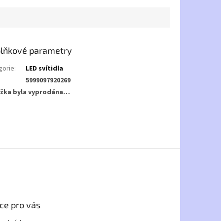
lňkové parametry
gorie
:
LED svítidla
5999097920269
žka byla vyprodána…
ce pro vás