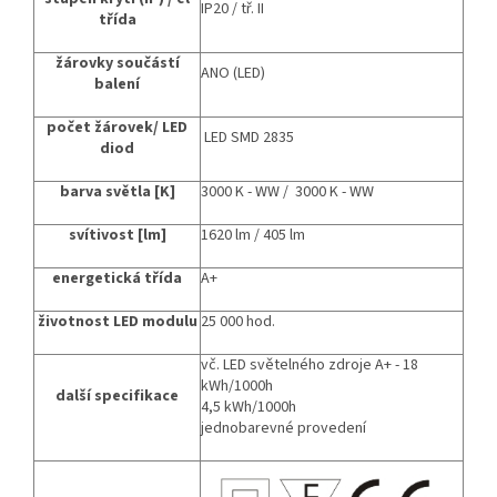
IP20 / tř. II
třída
žárovky součástí
ANO (LED)
balení
počet žárovek/ LED
LED SMD 2835
diod
barva světla [K]
3000
K - WW / 3000 K - WW
svítivost [lm]
1620 lm / 405 lm
energetická třída
A+
životnost LED modulu
25 000 hod.
vč. LED světelného zdroje A+ - 18
kWh/1000h
další specifikace
4,5 kWh/1000h
jednobarevné provedení