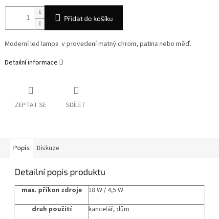
Přidat do košíku
Moderní led lampa v provedení matný chrom, patina nebo měď.
Detailní informace
ZEPTAT SE
SDÍLET
Popis
Diskuze
Detailní popis produktu
max. příkon zdroje
18 W / 4,5 W
druh použití
kancelář, dům