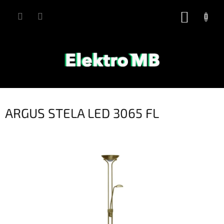
Přejít
na
NÁKUP
obsah
KOŠÍK
ARGUS STELA LED 3065 FL