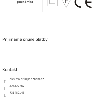
poznámka
Z
á
p
a
Přijímáme online platby
t
í
Kontakt
elektro.erik
@
seznam.cz
326327267
731482145