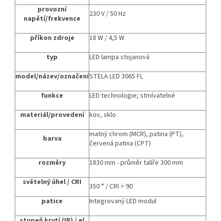
provozní
230
V / 50 Hz
napětí/frekvence
příkon zdroje
18 W / 4,5 W
typ
LED lampa stojanová
model/název/označení
STELA LED 3065 FL
funkce
LED technologie; stmívatelné
materiál/provedení
kov, sklo
matný chrom (MCR), patina (PT),
barva
červená patina (CPT)
rozměry
1830
mm - průměr talíře 300 mm
světelný úhel / CRI
350 ° / CRI > 90
patice
Integrovaný LED modul
stupeň krytí (IP) / el