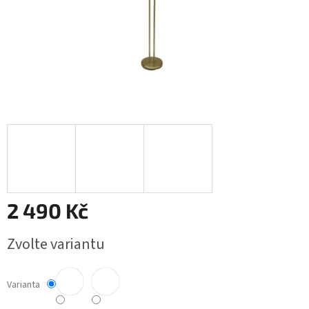
2 490 Kč
Měrná
Zvolte variantu
cena:
Varianta