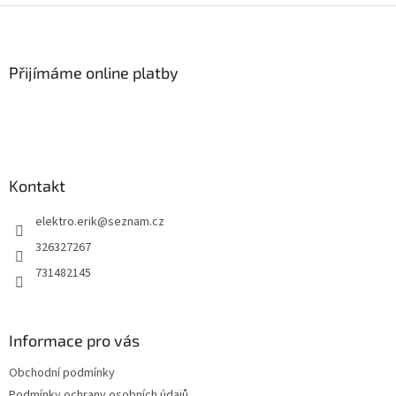
Z
á
p
a
Přijímáme online platby
t
í
Kontakt
elektro.erik
@
seznam.cz
326327267
731482145
Informace pro vás
Obchodní podmínky
Podmínky ochrany osobních údajů