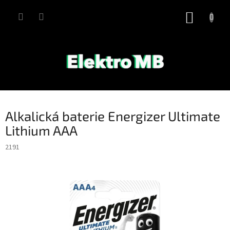
Přejít
na
NÁKUP
obsah
KOŠÍK
Alkalická baterie Energizer Ultimate
Lithium AAA
2191