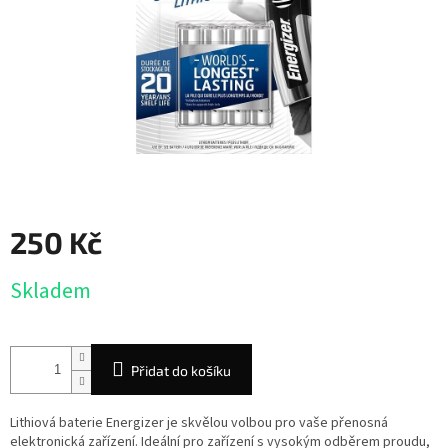
250 Kč
Měrná
Skladem
cena:
Přidat do košíku
Lithiová baterie Energizer je skvělou volbou pro vaše přenosná
elektronická zařízení. Ideální pro zařízení s vysokým odběrem proudu,