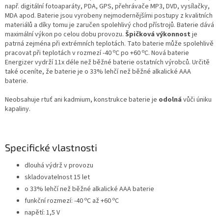
např. digitální fotoaparáty, PDA, GPS, přehrávače MP3, DVD, vysílačky,
MDA apod. Baterie jsou vyrobeny nejmodernějšími postupy z kvalitních
materiálů a díky tomu je zaručen spolehlivý chod přístrojů. Baterie dává
maximální výkon po celou dobu provozu.
Špičková výkonnost
je
patrná zejména při extrémních teplotách. Tato baterie může spolehlivě
o
o
pracovat při teplotách v rozmezí -40
C po +60
C. Nová baterie
Energizer vydrží 11x déle než běžné baterie ostatních výrobců. Určitě
také oceníte, že baterie je o 33% lehčí než běžné alkalické AAA
baterie.
Neobsahuje rtuť ani kadmium, konstrukce baterie je
odolná
vůči úniku
kapaliny.
Specifické vlastnosti
dlouhá výdrž v provozu
skladovatelnost 15 let
o 33% lehčí než běžné alkalické AAA baterie
o
o
funkční rozmezí: -40
C až +60
C
napětí: 1,5 V