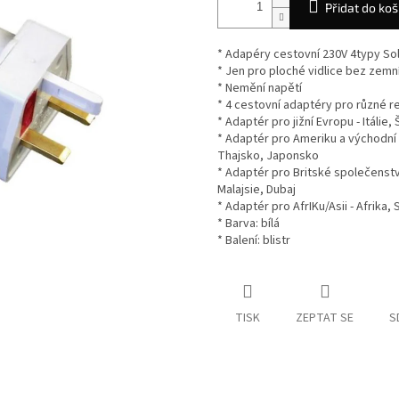
Přidat do koš
* Adapéry cestovní 230V 4typy Sol
* Jen pro ploché vidlice bez zemn
* Nemění napětí
* 4 cestovní adaptéry pro různé r
* Adaptér pro jižní Evropu - Itáli
* Adaptér pro Ameriku a východní A
Thajsko, Japonsko
* Adaptér pro Britské společenství
Malajsie, Dubaj
* Adaptér pro AfrIKu/Asii - Afrika, S
* Barva: bílá
* Balení: blistr
TISK
ZEPTAT SE
S