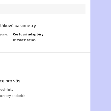
lňkové parametry
gorie
:
Cestovní adaptéry
8595092109165
ce pro vás
podmínky
ochrany osobních