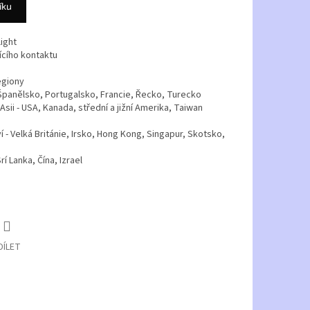
íku
ight
ícího kontaktu
egiony
e, Španělsko, Portugalsko, Francie, Řecko, Turecko
sii - USA, Kanada, střední a jižní Amerika, Taiwan
 - Velká Británie, Irsko, Hong Kong, Singapur, Skotsko,
rí Lanka, Čína, Izrael
DÍLET