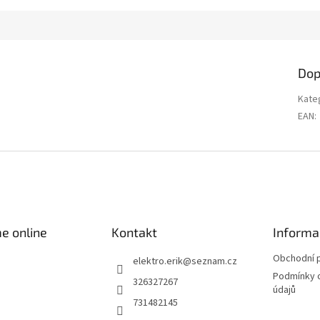
Dop
Kate
EAN
:
e online
Kontakt
Informa
Obchodní 
elektro.erik
@
seznam.cz
Podmínky 
326327267
údajů
731482145