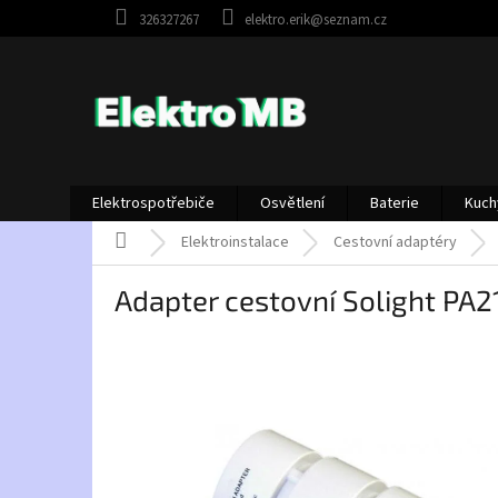
Přejít
326327267
elektro.erik@seznam.cz
na
obsah
Elektrospotřebiče
Osvětlení
Baterie
Kuch
Domů
Elektroinstalace
Cestovní adaptéry
Adapter cestovní Solight PA2