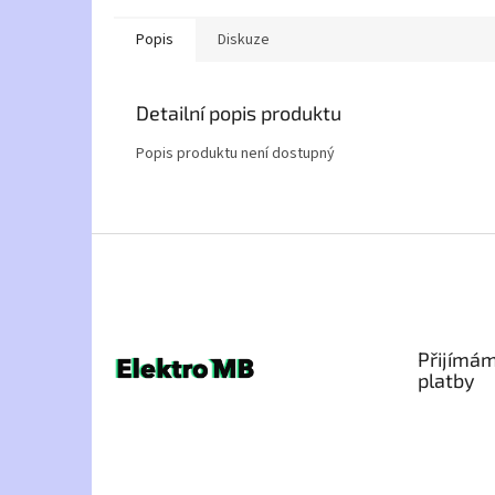
Popis
Diskuze
Detailní popis produktu
Popis produktu není dostupný
Z
á
p
a
t
Přijímám
í
platby